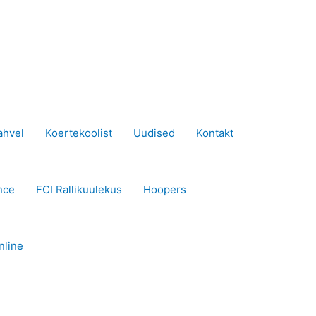
ahvel
Koertekoolist
Uudised
Kontakt
nce
FCI Rallikuulekus
Hoopers
nline