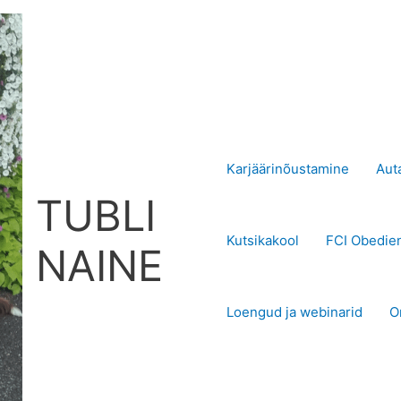
Karjäärinõustamine
Aut
TUBLI
Kutsikakool
FCI Obedie
NAINE
Loengud ja webinarid
O