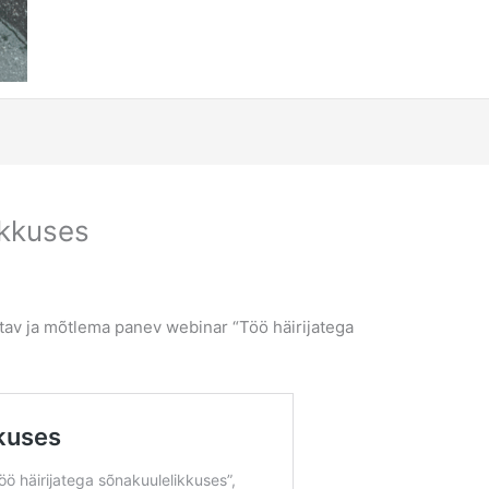
ikkuses
itav ja mõtlema panev webinar “Töö häirijatega