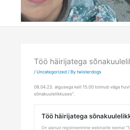
Töö häirijatega sõnakuulel
/
Uncategorized
/ By
twisterdogs
08.04.23. algusega kell 15.00 toimub väga huv
sõnakuulelikkuses”.