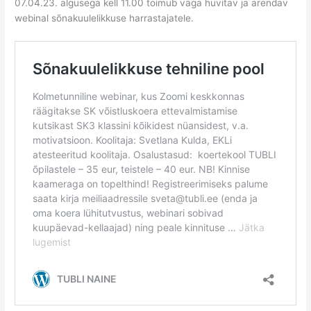
07.04.23. algusega kell 11.00 toimub väga huvitav ja arendav
webinal sõnakuulelikkuse harrastajatele.