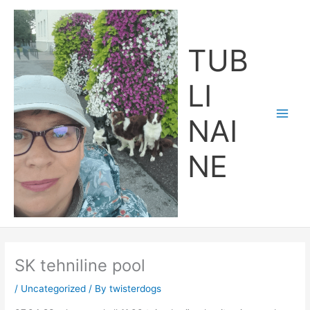
Skip
Main
to
Men
content
TUB
LI
NAI
NE
SK tehniline pool
/
Uncategorized
/ By
twisterdogs