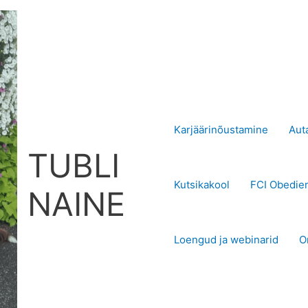
Karjäärinõustamine
Aut
TUBLI
Kutsikakool
FCI Obedie
NAINE
Loengud ja webinarid
O