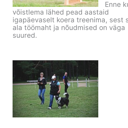
Enne k
võistlema lähed pead aastaid
igapäevaselt koera t
reenima, sest s
ala töömaht ja nõudmised on väga
suured.