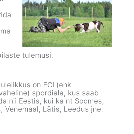
rida
oma
ilaste tulemusi.
ulelikkus on FCI (ehk
vaheline) spordiala, kus saab
da nii Eestis, kui ka nt Soomes,
, Venemaal, Lätis, Leedus jne.