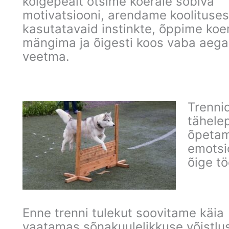
kõigepealt otsime koerale sobiva
motivatsiooni, arendame koolituses
kasutatavaid instinkte, õppime koe
mängima ja õigesti koos vaba aega
veetma.
Trenni
tähele
õpetami
emotsi
õige t
Enne trenni tulekut soovitame käia
vaatamas sõnakuulelikkuse võistlus