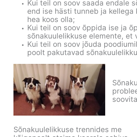
Kui teil on soov saada endale s
end ise hästi tunneb ja kellega k
hea koos olla;
Kui teil on soov õppida ise ja 
sõnakuulelikkuse elemente, et 
Kui teil on soov jõuda poodiumil
poolt pakutavad sõnakuulelikku
Sõnaku
proble
soovita
Sõnakuulelikkuse trennides me