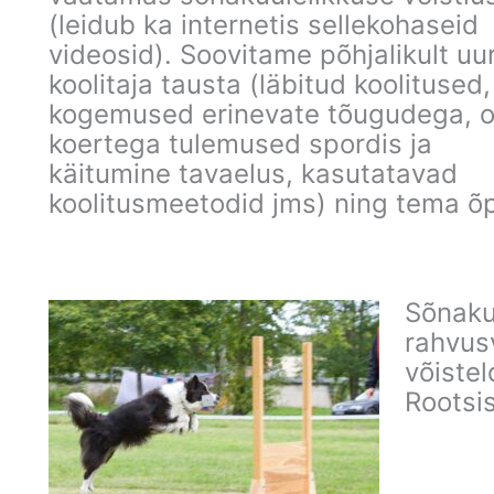
(leidub ka internetis sellekohaseid
videosid). Soovitame põhjalikult uu
koolitaja tausta (läbitud koolitused,
kogemused erinevate tõugudega, 
koertega tulemused spordis ja
käitumine tavaelus, kasutatavad
koolitusmeetodid jms) ning tema õp
Sõnaku
rahvus
võistel
Rootsis