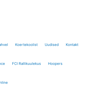
ahvel
Koertekoolist
Uudised
Kontakt
nce
FCI Rallikuulekus
Hoopers
nline