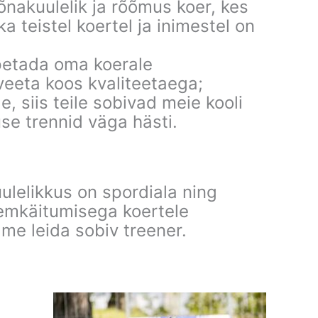
õnakuulelik ja rõõmus koer, kes
a teistel koertel ja inimestel on
õpetada oma koerale
veeta koos kvaliteetaega;
e, siis teile sobivad meie kooli
se trennid väga hästi.
ulelikkus on spordiala ning
emkäitumisega koertele
me leida sobiv treener.