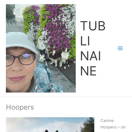
Skip
Main
to
Men
content
TUB
LI
NAI
NE
Hoopers
Canine
Hoopers – on