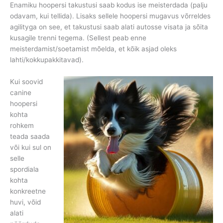
Enamiku hoopersi takustusi saab kodus ise meisterdada (palju
odavam, kui tellida). Lisaks sellele hoopersi mugavus võrreldes
agilityga on see, et takustusi saab alati autosse visata ja sõita
kusagile trenni tegema. (Sellest peab enne
meisterdamist/soetamist mõelda, et kõik asjad oleks
lahti/kokkupakkitavad).
Kui soovid
canine
hoopersi
kohta
rohkem
teada saada
või kui sul on
selle
spordiala
kohta
konkreetne
huvi, võid
alati