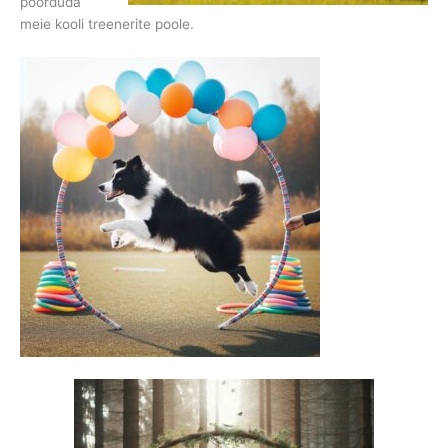
pöörduda
meie kooli treenerite poole.