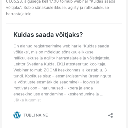
01.05.23. algusega kell 17.00 toimub webinar “Kuidas saada
võitjaks”. Sobib sõnakuulelikkuse, agility ja rallikuulekuse
harrastajatele.