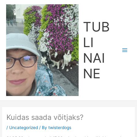
Skip
Main
to
Men
content
TUB
LI
NAI
NE
Kuidas saada võitjaks?
/
Uncategorized
/ By
twisterdogs