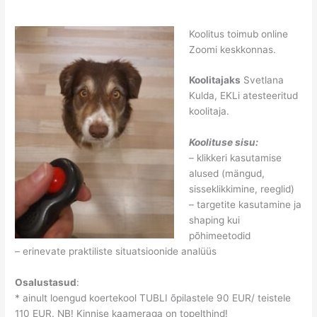
Koolitus toimub online
Zoomi keskkonnas.
Koolitajaks
Svetlana
Kulda, EKLi atesteeritud
koolitaja.
Koolituse sisu:
– klikkeri kasutamise
alused (mängud,
sisseklikkimine, reeglid)
– targetite kasutamine ja
shaping kui
põhimeetodid
– erinevate praktiliste situatsioonide analüüs
Osalustasud
:
* ainult loengud koertekool TUBLI õpilastele 90 EUR/ teistele
110 EUR. NB! Kinnise kaameraga on topelthind!