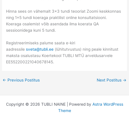
Hinna sees on vähemalt 3×3 tundi teooriat Zoomi keskkonnas
ning 1×5 tundi koeraga praktilist online konsultatsiooni.
Koeraga osalemist võib asendada ilma koerata QA
sessioonidega kuni 5 tundi.
Registreerimiseks palume saata e-kiri
aadressile
sveta@tubli.ee
(lühitutvustus) ning peale kinnitust
maksta osalustasu Koertekool TUBLI MTÜ arveldusarvele
EE552200221040678145.
←
Previous Postitus
Next Postitus
→
Copyright © 2026 TUBLI NAINE | Powered by
Astra WordPress
Theme