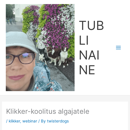
Skip
Main
to
Men
content
TUB
LI
NAI
NE
Klikker-koolitus algajatele
/
klikker
,
webinar
/ By
twisterdogs