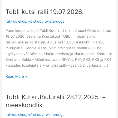
Tubli kutsi ralli 19.07.2026.
Tubli
kutsi
rallikuulekus
,
võistlus
/
twisterdogs
ralli
19.07.2026.
Pane kuupäev kirja! Tubli Kutsi ralli toimub taas! Olete oodatud
19.07.2026. osalema Koertekool TUBLI mitteametlikul
rallikuulekuse võistlusel. Algus kell 10.30. Asukoht: Harku,
muruplats. Google Mapsil võib otsingusse panna AG Line
agilitykool või Nõmme-Harku terviseraja Harku parkla Kohtunik:
Svetlana Kulda – Võistelda saab RK-Vet, RK1, RK2, RK3 ja RK4
klassides (osalejate arv on piiratud!)– Igas võistlusklassis […]
Read More »
Tubli Kutsi Jõuluralli 28.12.2025. +
Tubli
Kutsi
meeskondlik
Jõuluralli
28.12.2025.
rallikuulekus
,
võistlus
/
twisterdogs