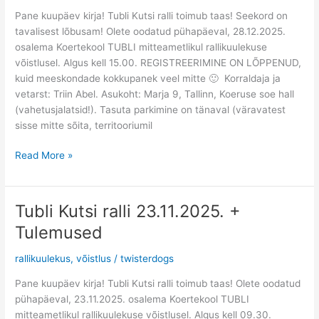
+
Pane kuupäev kirja! Tubli Kutsi ralli toimub taas! Seekord on
meeskondlik
tavalisest lõbusam! Olete oodatud pühapäeval, 28.12.2025.
osalema Koertekool TUBLI mitteametlikul rallikuulekuse
võistlusel. Algus kell 15.00. REGISTREERIMINE ON LÕPPENUD,
kuid meeskondade kokkupanek veel mitte 🙂 Korraldaja ja
vetarst: Triin Abel. Asukoht: Marja 9, Tallinn, Koeruse soe hall
(vahetusjalatsid!). Tasuta parkimine on tänaval (väravatest
sisse mitte sõita, territooriumil
Read More »
Tubli Kutsi ralli 23.11.2025. +
Tubli
Kutsi
Tulemused
ralli
23.11.2025.
rallikuulekus
,
võistlus
/
twisterdogs
+
Pane kuupäev kirja! Tubli Kutsi ralli toimub taas! Olete oodatud
Tulemused
pühapäeval, 23.11.2025. osalema Koertekool TUBLI
mitteametlikul rallikuulekuse võistlusel. Algus kell 09.30.