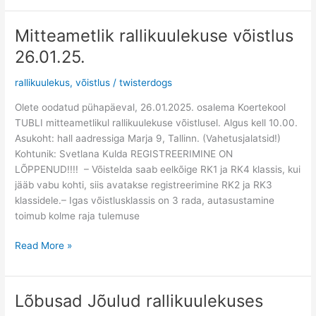
Mitteametlik rallikuulekuse võistlus
Mitteametlik
rallikuulekuse
26.01.25.
võistlus
26.01.25.
rallikuulekus
,
võistlus
/
twisterdogs
Olete oodatud pühapäeval, 26.01.2025. osalema Koertekool
TUBLI mitteametlikul rallikuulekuse võistlusel. Algus kell 10.00.
Asukoht: hall aadressiga Marja 9, Tallinn. (Vahetusjalatsid!)
Kohtunik: Svetlana Kulda REGISTREERIMINE ON
LÕPPENUD!!!! – Võistelda saab eelkõige RK1 ja RK4 klassis, kui
jääb vabu kohti, siis avatakse registreerimine RK2 ja RK3
klassidele.– Igas võistlusklassis on 3 rada, autasustamine
toimub kolme raja tulemuse
Read More »
Lõbusad Jõulud rallikuulekuses
Lõbusad
Jõulud