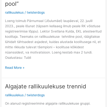
“Rallikuulekuse
pool”
tehniline
pool”
rallikuulekus
/
twisterdogs
Loeng toimub Pärnumaal (Jõulumäel) laupäeval, 22. juulil
2023., peale lõunat (täpsem kellaaeg ilmub peale RK võistluse
registreerimise lõppu). Lektor Svetlana Kulda, EKL atesteeritud
koolitaja. Teemaks on rallikuulekuse tehniline pool, räägitakse
lühidalt tähtsadest asjadest, kuidas alustada koolitusega nii, et
mitte rikkuda tulevat tšempioni – koolituse kõikidest
nüanssidest, va motivatsioon. Loeng kestab max 2 tundi.
Osalustasu: Tubli
Read More »
Algajate rallikuulekuse trennid
Algajate
rallikuulekuse
rallikuulekus
/
twisterdogs
trennid
On alanud registreerimine algajate rallikuulekuse gruppi.