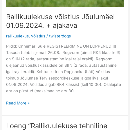
Rallikuulekuse võistlus Jõulumäel
01.09.2024. + ajakava
rallikuulekus
,
võistlus
/
twisterdogs
Pildid: Õnnemari Sule REGISTREERIMINE ON LÕPPENUD!!!!
Tasuda tuleb hiljemalt 26.08. Regvorm (ainult RK4 klassile!!!)
on SIIN (2 rada, autasustamine igal rajal eraldi). Regvorm
ülejäänud võistlusklassidele on SIIN (2 rada, autasustamine
igal rajal eraldi). Kohtunik: Irina Popjonoka (Läti) Võistlus
toimub Jõulumäe Tervisespordikeskuse jalgpalliväljakul
01.09.2024. Võistlus algab RK4 klassist (kell 10.00). Osalejate
arv on piiratud (maksimaalne arv 30
Read More »
Loeng “Rallikuulekuse tehniline
Loeng