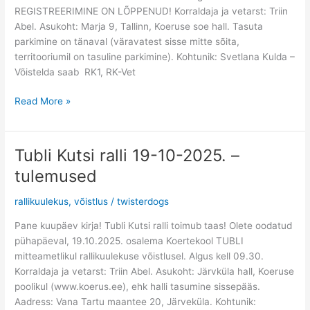
REGISTREERIMINE ON LÕPPENUD! Korraldaja ja vetarst: Triin
Abel. Asukoht: Marja 9, Tallinn, Koeruse soe hall. Tasuta
parkimine on tänaval (väravatest sisse mitte sõita,
territooriumil on tasuline parkimine). Kohtunik: Svetlana Kulda –
Võistelda saab RK1, RK-Vet
Read More »
Tubli Kutsi ralli 19-10-2025. –
Tubli
Kutsi
tulemused
ralli
19-
rallikuulekus
,
võistlus
/
twisterdogs
10-
Pane kuupäev kirja! Tubli Kutsi ralli toimub taas! Olete oodatud
2025.
pühapäeval, 19.10.2025. osalema Koertekool TUBLI
–
mitteametlikul rallikuulekuse võistlusel. Algus kell 09.30.
tulemused
Korraldaja ja vetarst: Triin Abel. Asukoht: Järvküla hall, Koeruse
poolikul (www.koerus.ee), ehk halli tasumine sissepääs.
Aadress: Vana Tartu maantee 20, Järveküla. Kohtunik: