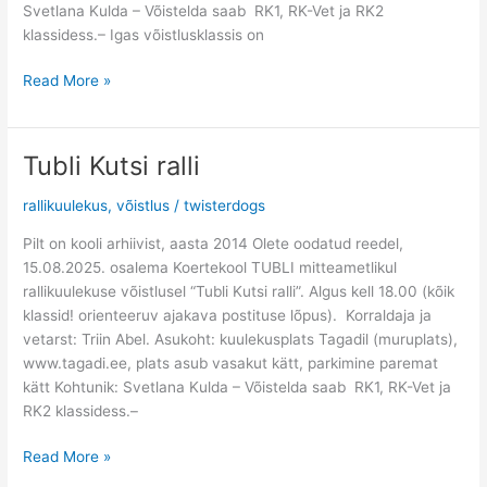
Svetlana Kulda – Võistelda saab RK1, RK-Vet ja RK2
klassidess.– Igas võistlusklassis on
Read More »
Tubli Kutsi ralli
Tubli
Kutsi
rallikuulekus
,
võistlus
/
twisterdogs
ralli
Pilt on kooli arhiivist, aasta 2014 Olete oodatud reedel,
15.08.2025. osalema Koertekool TUBLI mitteametlikul
rallikuulekuse võistlusel “Tubli Kutsi ralli”. Algus kell 18.00 (kõik
klassid! orienteeruv ajakava postituse lõpus). Korraldaja ja
vetarst: Triin Abel. Asukoht: kuulekusplats Tagadil (muruplats),
www.tagadi.ee, plats asub vasakut kätt, parkimine paremat
kätt Kohtunik: Svetlana Kulda – Võistelda saab RK1, RK-Vet ja
RK2 klassidess.–
Read More »