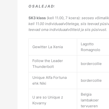
O S A L E J A D:
SK3 klass
(kell 11.00, 7 koera):
seoses võimalik
kell 11.00 individuaalvõtetega, siis teevad püsi
teevad oma individuaalvõtteid ja siis püsivust.
Lagotto
Gewitter La Xenia
Romagnolo
Follow the Leader
bordercollie
Thunderbolt
Unique Alfa Fortuna
bordercollie
ehk Niki
Belgia
U are so Unique z
lambakoer
Kovarny
tervueren