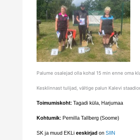
Palume osalejad olla kohal 15 min enne oma kla
Kesklinnast tulijad, vältige palun Kalevi staad
Toimumiskoht:
Tagadi küla, Harjumaa
Kohtumik:
Pernilla Tallberg (Soome)
SK ja muud EKLi
eeskirjad
on
SIIN