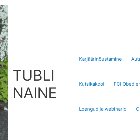
Karjäärinõustamine
Aut
TUBLI
Kutsikakool
FCI Obedie
NAINE
Loengud ja webinarid
O