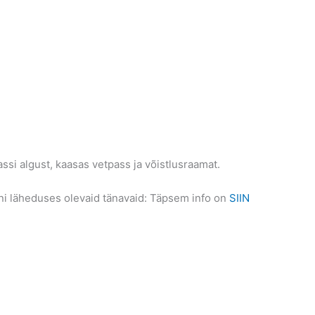
ssi algust, kaasas vetpass ja võistlusraamat.
ioni läheduses olevaid tänavaid: Täpsem info on
SIIN