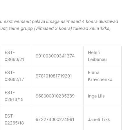
u ekstreemselt palava ilmaga esimesed 4 koera alustavad
vust; teine grupp (viimased 3 koera) tulevad kella 12ks,
EST-
Heleri
991003000341374
03660/21
Leibenau
EST-
Elena
978101081719201
03662/17
Kravchenko
EST-
968000010235289
Inga Liis
02913/15
EST-
972274000274991
Janeli Tikk
02265/18