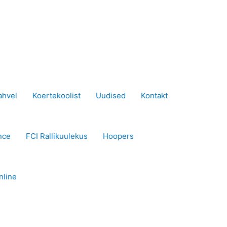
ahvel
Koertekoolist
Uudised
Kontakt
nce
FCI Rallikuulekus
Hoopers
nline