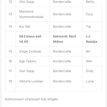
12
Viivi Sepp
Bordercollie
Betty
Marianna
13
Bordercollie
Fury
Voznessenskaja
14
Kai Väli
Bordercollie
Tip
SK3 klass kell
Kohtunik: Kerli
LJ:
14.45
Mõtus
Natalja
15
Zaiga Zvirbule
Bordercollie
Brī
16
Ege Taliaru
bordercollie
Nirk
17
Viivi Sepp
Bordercollie
Dolly
18
Viktoria Lumber
Bordercollie
Luna
Kohtumiseni võistlusel! Edu kõigile!