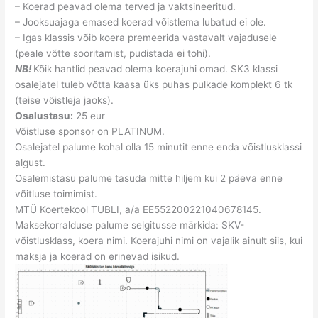
– Koerad peavad olema terved ja vaktsineeritud.
– Jooksuajaga emased koerad võistlema lubatud ei ole.
– Igas klassis võib koera premeerida vastavalt vajadusele
(peale võtte sooritamist, pudistada ei tohi).
NB!
Kõik hantlid peavad olema koerajuhi omad. SK3 klassi
osalejatel tuleb võtta kaasa üks puhas pulkade komplekt 6 tk
(teise võistleja jaoks).
Osalustasu:
25 eur
Võistluse sponsor on PLATINUM.
Osalejatel palume kohal olla 15 minutit enne enda võistlusklassi
algust.
Osalemistasu palume tasuda mitte hiljem kui 2 päeva enne
võitluse toimimist.
MTÜ Koertekool TUBLI, a/a EE552200221040678145.
Maksekorralduse palume selgitusse märkida: SKV-
võistlusklass, koera nimi. Koerajuhi nimi on vajalik ainult siis, kui
maksja ja koerad on erinevad isikud.