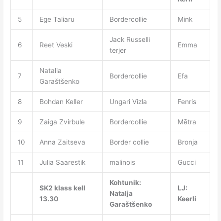
5
Ege Taliaru
Bordercollie
Mink
Jack Russelli
6
Reet Veski
Emma
terjer
Natalia
7
Bordercollie
Efa
Garaštšenko
8
Bohdan Keller
Ungari Vizla
Fenris
9
Zaiga Zvirbule
Bordercollie
Mētra
10
Anna Zaitseva
Border collie
Bronja
11
Julia Saarestik
malinois
Gucci
Kohtunik:
SK2 klass kell
LJ:
Natalja
13.30
Keerli
Garaštšenko