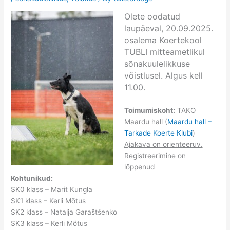
Olete oodatud
laupäeval, 20.09.2025.
osalema Koertekool
TUBLI mitteametlikul
sõnakuulelikkuse
võistlusel. Algus kell
11.00.
Toimumiskoht:
TAKO
Maardu hall (
Maardu hall –
Tarkade Koerte Klubi
)
Ajakava on orienteeruv.
Registreerimine on
lõppenud
Kohtunikud:
SK0 klass – Marit Kungla
SK1 klass – Kerli Mõtus
SK2 klass – Natalja Garaštšenko
SK3 klass – Kerli Mõtus