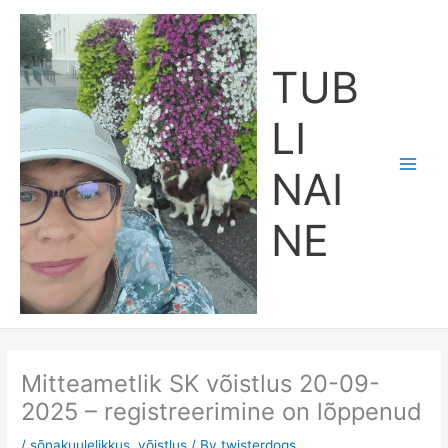
Skip
Main
to
Men
content
TUB
LI
NAI
NE
Mitteametlik SK võistlus 20-09-
2025 – registreerimine on lõppenud
/
sõnakuulelikkus
,
võistlus
/ By
twisterdogs