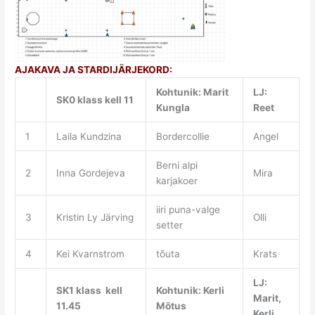
AJAKAVA JA STARDIJÄRJEKORD:
Kohtunik: Marit
LJ:
SK0 klass kell 11
Kungla
Reet
1
Laila Kundzina
Bordercollie
Angel
Berni alpi
2
Inna Gordejeva
Mira
karjakoer
iiri puna-valge
3
Kristin Ly Järving
Olli
setter
4
Kei Kvarnstrom
tõuta
Krats
LJ:
SK1 klass kell
Kohtunik: Kerli
Marit,
11.45
Mõtus
Kerli