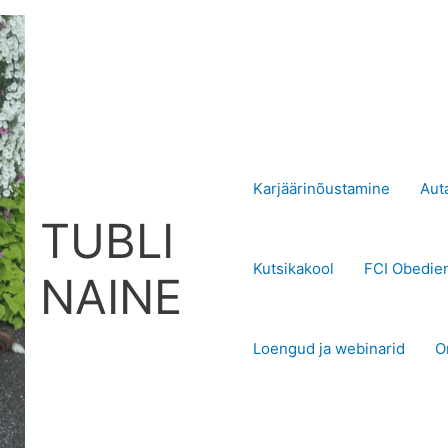
Karjäärinõustamine
Aut
TUBLI
Kutsikakool
FCI Obedie
NAINE
Loengud ja webinarid
O