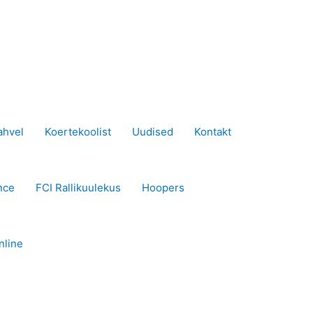
ahvel
Koertekoolist
Uudised
Kontakt
nce
FCI Rallikuulekus
Hoopers
nline