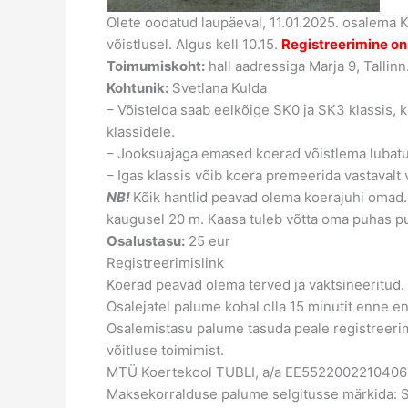
Olete oodatud laupäeval, 11.01.2025. osalema 
võistlusel. Algus kell 10.15.
Registreerimine o
Toimumiskoht:
hall aadressiga Marja 9, Tallinn.
Kohtunik:
Svetlana Kulda
– Võistelda saab eelkõige SK0 ja SK3 klassis, k
klassidele.
– Jooksuajaga emased koerad võistlema lubatud
– Igas klassis võib koera premeerida vastavalt v
NB!
Kõik hantlid peavad olema koerajuhi omad.
kaugusel 20 m. Kaasa tuleb võtta oma puhas pu
Osalustasu:
25 eur
Registreerimislink
Koerad peavad olema terved ja vaktsineeritud.
Osalejatel palume kohal olla 15 minutit enne en
Osalemistasu palume tasuda peale registreerimi
võitluse toimimist.
MTÜ Koertekool TUBLI, a/a EE5522002210406
Maksekorralduse palume selgitusse märkida: SKV