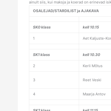
ainult siis, kui maksja ja koerad on erinevad isi
OSALEJAD/STARDILIST ja AJAKAVA
SK0 klass
kell 10.15
1
Aet Kaljuste-Kor
SK1 klass
kell 10.30
2
Kerli Mõtus
3
Reet Veski
4
Maarja Antov
SK2 klass
kell 11.15