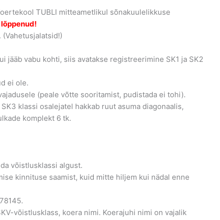
Koertekool TUBLI mitteametlikul sõnakuulelikkuse
n lõppenud!
 (Vahetusjalatsid!)
ui jääb vabu kohti, siis avatakse registreerimine SK1 ja SK2
 ei ole.
ajadusele (peale võtte sooritamist, pudistada ei tohi).
 SK3 klassi osalejatel hakkab ruut asuma diagonaalis,
lkade komplekt 6 tk.
da võistlusklassi algust.
se kinnituse saamist, kuid mitte hiljem kui nädal enne
78145.
-võistlusklass, koera nimi. Koerajuhi nimi on vajalik