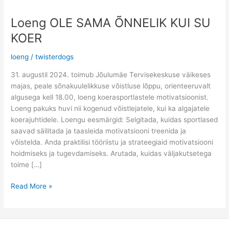
Loeng OLE SAMA ÕNNELIK KUI SU
Loeng
OLE
KOER
SAMA
ÕNNELIK
loeng
/
twisterdogs
KUI
31. augustil 2024. toimub Jõulumäe Tervisekeskuse väikeses
SU
majas, peale sõnakuulelikkuse võistluse lõppu, orienteeruvalt
KOER
algusega kell 18.00, loeng koerasportlastele motivatsioonist.
Loeng pakuks huvi nii kogenud võistlejatele, kui ka algajatele
koerajuhtidele. Loengu eesmärgid: Selgitada, kuidas sportlased
saavad säilitada ja taasleida motivatsiooni treenida ja
võistelda. Anda praktilisi tööriistu ja strateegiaid motivatsiooni
hoidmiseks ja tugevdamiseks. Arutada, kuidas väljakutsetega
toime […]
Read More »