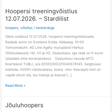
Hoopersi treeningvõistlus
Hoopersi
treeningvõistlus
12.07.2026. – Stardilist
12.07.2026.
–
hoopers
,
võistlus
/
twisterdogs
Stardilist
Olete oodatud 12.07.2026. hoopersi treeningvõistlusele.
Radade autor on Svetlana Kulda. Kellaaeg: 10:00
Toimumiskoht: AG Line Agility muruplatsil Harkus
Võistlusklassid: H0, H1 ja H2. Osalustasu: Iga rada on 9 eurot
(sisaldab ühte kordusjooksu). Osalustasu tasuda MTÜ
Koertekool TUBLI, a/a EE552200221040678145. Selgitusse
märkida: HOOP+võistlusklass, koera nimi. Koerajuhi nimi on
vajalik ainult siis, kui maksja ja koerad […]
Read More »
Jõuluhoopers
Jõuluhoopers