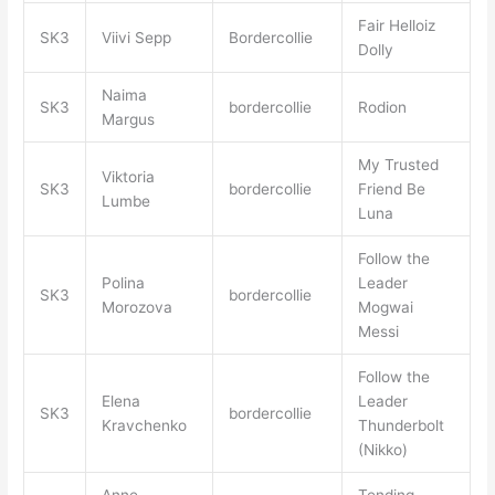
Fair Helloiz
SK3
Viivi Sepp
Bordercollie
Dolly
Naima
SK3
bordercollie
Rodion
Margus
My Trusted
Viktoria
SK3
bordercollie
Friend Be
Lumbe
Luna
Follow the
Polina
Leader
SK3
bordercollie
Morozova
Mogwai
Messi
Follow the
Elena
Leader
SK3
bordercollie
Kravchenko
Thunderbolt
(Nikko)