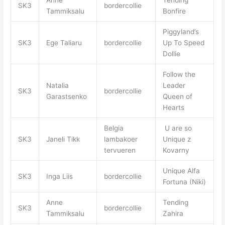
Anne
Tending
SK3
bordercollie
Tammiksalu
Bonfire
Piggyland’s
SK3
Ege Taliaru
bordercollie
Up To Speed
Dollie
Follow the
Natalia
Leader
SK3
bordercollie
Garastsenko
Queen of
Hearts
Belgia
U are so
SK3
Janeli Tikk
lambakoer
Unique z
tervueren
Kovarny
Unique Alfa
SK3
Inga Liis
bordercollie
Fortuna (Niki)
Anne
Tending
SK3
bordercollie
Tammiksalu
Zahira