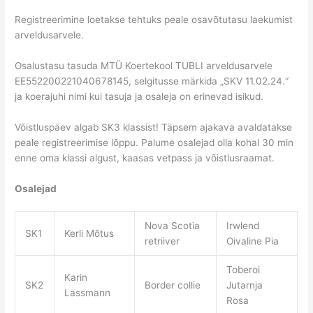
Registreerimine loetakse tehtuks peale osavõtutasu laekumist
arveldusarvele.
Osalustasu tasuda MTÜ Koertekool TUBLI arveldusarvele
EE552200221040678145, selgitusse märkida „SKV 11.02.24.“
ja koerajuhi nimi kui tasuja ja osaleja on erinevad isikud.
Võistluspäev algab SK3 klassist! Täpsem ajakava avaldatakse
peale registreerimise lõppu. Palume osalejad olla kohal 30 min
enne oma klassi algust, kaasas vetpass ja võistlusraamat.
Osalejad
Nova Scotia
Irwlend
SK1
Kerli Mõtus
retriiver
Oivaline Pia
Toberoi
Karin
SK2
Border collie
Jutarnja
Lassmann
Rosa