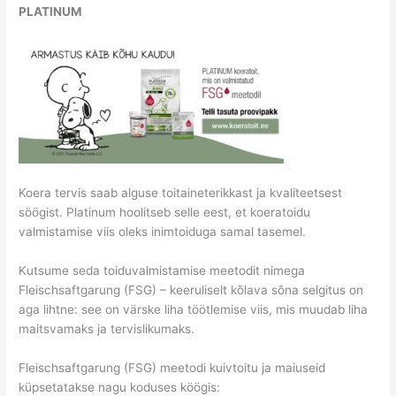
PLATINUM
Koera tervis saab alguse toitaineterikkast ja kvaliteetsest
söögist. Platinum hoolitseb selle eest, et koeratoidu
valmistamise viis oleks inimtoiduga samal tasemel.
Kutsume seda toiduvalmistamise meetodit nimega
Fleischsaftgarung (FSG) – keeruliselt kõlava sõna selgitus on
aga lihtne: see on värske liha töötlemise viis, mis muudab liha
maitsvamaks ja tervislikumaks.
Fleischsaftgarung (FSG) meetodi kuivtoitu ja maiuseid
küpsetatakse nagu koduses köögis: