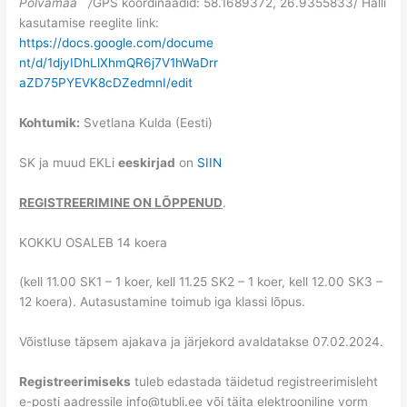
Põlvamaa /
GPS koordinaadid: 58.1689372, 26.9355833/ Halli
kasutamise reeglite link:
https://docs.google.com/docume
nt/d/1djyIDhLlXhmQR6j7V1hWaDrr
aZD75PYEVK8cDZedmnI/edit
Kohtumik:
Svetlana Kulda (Eesti)
SK ja muud EKLi
eeskirjad
on
SIIN
REGISTREERIMINE ON LÕPPENUD
.
KOKKU OSALEB 14 koera
(kell 11.00 SK1 – 1 koer, kell 11.25 SK2 – 1 koer, kell 12.00 SK3 –
12 koera). Autasustamine toimub iga klassi lõpus.
Võistluse täpsem ajakava ja järjekord avaldatakse 07.02.2024.
Registreerimiseks
tuleb edastada täidetud registreerimisleht
e-posti aadressile info@tubli.ee või täita elektrooniline vorm