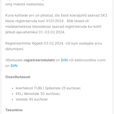
ning maksta osalustasu.
Kuna kohtade arv on piiratud, siis Eesti koerajuhid saavad SK3
klassi registreeruda kuni 31.01.2024. Kõik teised sh
madalamatesse klassidesse saavad registreeruda kui kohti
jätkub ajavahemikul 01.-03.02.2024.
Registreerimine lõppeb 03.02.2024. või kuni osalejate arvu
täitumiseni.
Võistlusele
registreerimisleht
on
SIIN
või elektrooniline vorm
on
SIIN
Osavõtutasud:
koertekool TUBLI õpilastele 25 eur/koer,
EKLi liikmetele 30 eur/koer,
teistele 45 eur/koer.
Tasumine: