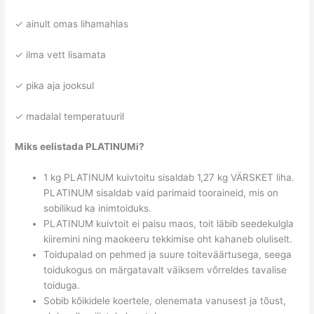
✓ ainult omas lihamahlas
✓ ilma vett lisamata
✓ pika aja jooksul
✓ madalal temperatuuril
Miks eelistada PLATINUMi?
1 kg PLATINUM kuivtoitu sisaldab 1,27 kg VÄRSKET liha.
PLATINUM sisaldab vaid parimaid tooraineid, mis on
sobilikud ka inimtoiduks.
PLATINUM kuivtoit ei paisu maos, toit läbib seedekulgla
kiiremini ning maokeeru tekkimise oht kahaneb oluliselt.
Toidupalad on pehmed ja suure toiteväärtusega, seega
toidukogus on märgatavalt väiksem võrreldes tavalise
toiduga.
Sobib kõikidele koertele, olenemata vanusest ja tõust,