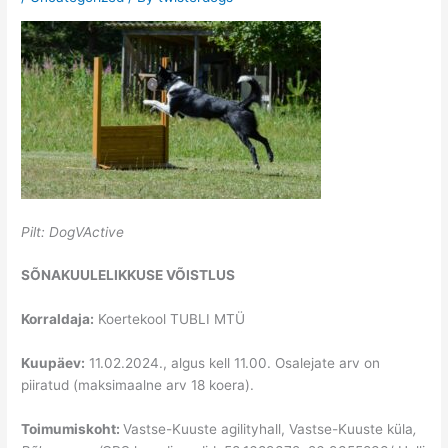
Pilt: DogVActive
SÕNAKUULELIKKUSE VÕISTLUS
Korraldaja:
Koertekool TUBLI MTÜ
Kuupäev:
11.02.2024., algus kell 11.00. Osalejate arv on
piiratud (maksimaalne arv 18 koera).
Toimumiskoht:
Vastse-Kuuste agilityhall, Vastse-Kuuste küla
,