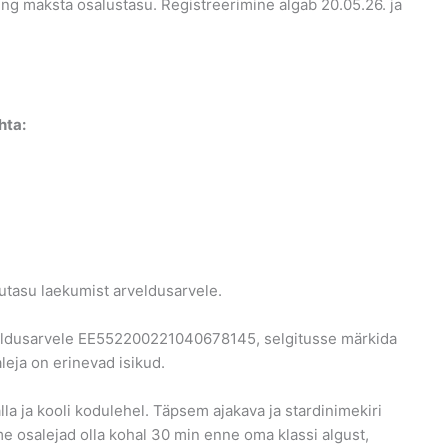
ng maksta osalustasu. Registreerimine algab 20.05.26. ja
hta:
utasu laekumist arveldusarvele.
eldusarvele EE552200221040678145, selgitusse märkida
aleja on erinevad isikud.
lla ja kooli kodulehel. Täpsem ajakava ja stardinimekiri
e osalejad olla kohal 30 min enne oma klassi algust,