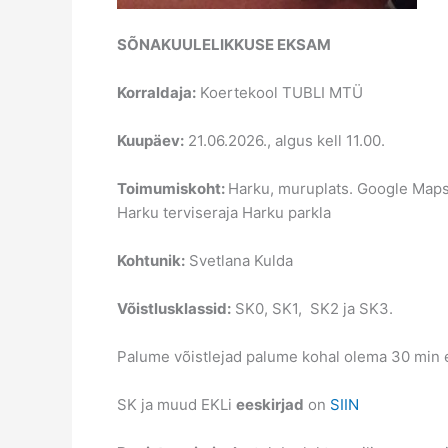
SÕNAKUULELIKKUSE EKSAM
Korraldaja:
Koertekool TUBLI MTÜ
Kuupäev:
21.06.2026., algus kell 11.00.
Toimumiskoht:
Harku, muruplats. Google Maps
Harku terviseraja Harku parkla
Kohtunik:
Svetlana Kulda
Võistlusklassid:
SK0, SK1, SK2 ja SK3.
Palume võistlejad palume kohal olema 30 min e
SK ja muud EKLi
eeskirjad
on
SIIN