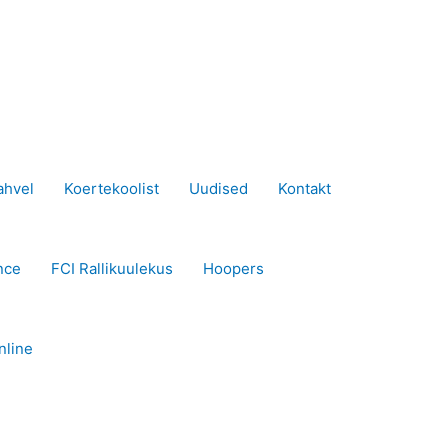
ahvel
Koertekoolist
Uudised
Kontakt
nce
FCI Rallikuulekus
Hoopers
nline