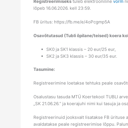
Registreerimiseks
tuleb elektrooniline
vorm
ni
lõpeb 16.06.2026. kell 23:59.
FB üritus: https://fb.me/e/4oPcgmp5A
Osavõtutasud (Tubli õpilane/teised) koera ko
SK0 ja SK1 klassis – 20 eur/25 eur,
SK2 ja SK3 klassis – 30 eur/35 eur.
Tasumine:
Registreerimine loetakse tehtuks peale osavõt
Osalustasu tasuda MTÜ Koertekool TUBLI arv
„SK 21.06.26.“ ja koerajuhi nimi kui tasuja ja os
Registreerinuid jooksvalt lisatakse FB ürituse a
avaldatakse peale registreerimise lõppu. Palum