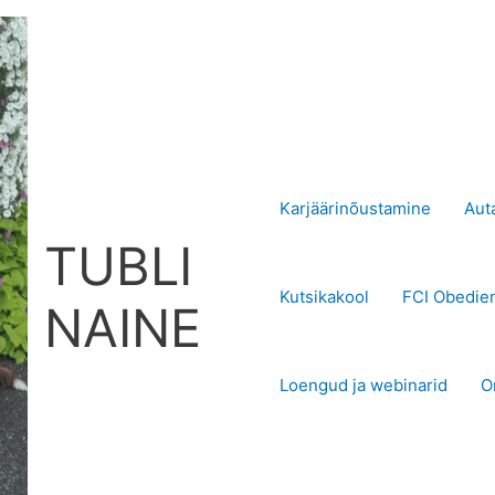
Karjäärinõustamine
Aut
TUBLI
Kutsikakool
FCI Obedie
NAINE
Loengud ja webinarid
O