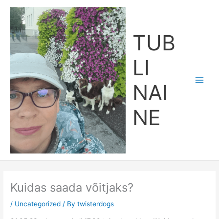
Skip
Main
to
Men
content
TUB
LI
NAI
NE
Kuidas saada võitjaks?
/
Uncategorized
/ By
twisterdogs