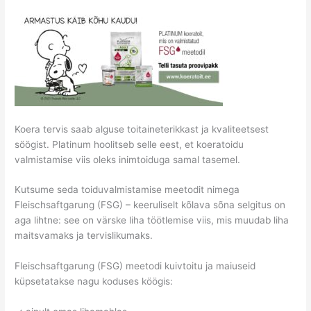
Koera tervis saab alguse toitaineterikkast ja kvaliteetsest
söögist. Platinum hoolitseb selle eest, et koeratoidu
valmistamise viis oleks inimtoiduga samal tasemel.
Kutsume seda toiduvalmistamise meetodit nimega
Fleischsaftgarung (FSG) – keeruliselt kõlava sõna selgitus on
aga lihtne: see on värske liha töötlemise viis, mis muudab liha
maitsvamaks ja tervislikumaks.
Fleischsaftgarung (FSG) meetodi kuivtoitu ja maiuseid
küpsetatakse nagu koduses köögis: