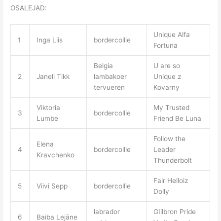
OSALEJAD:
Unique Alfa
1
Inga Liis
bordercollie
Fortuna
Belgia
U are so
2
Janeli Tikk
lambakoer
Unique z
tervueren
Kovarny
Viktoria
My Trusted
3
bordercollie
Lumbe
Friend Be Luna
Follow the
Elena
4
bordercollie
Leader
Kravchenko
Thunderbolt
Fair Helloiz
5
Viivi Sepp
bordercollie
Dolly
labrador
GIilbron Pride
6
Baiba Lejāne