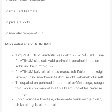
✓ ainult omas lihamahlas
✓ ilma vett lisamata
✓ pika aja jooksul
✓ madalal temperatuuril
Miks eelistada PLATINUMi?
1 kg PLATINUM kuivtoitu sisaldab 1,27 kg VÄRSKET liha.
PLATINUM sisaldab vaid parimaid tooraineid, mis on
sobilikud ka inimtoiduks.
PLATINUM kuivtoit ei paisu maos, toit läbib seedekulgla
kiiremini ning maokeeru tekkimise oht kahaneb oluliselt.
Toidupalad on pehmed ja suure toiteväärtusega, seega
toidukogus on märgatavalt väiksem võrreldes tavalise
toiduga.
Sobib kõikidele koertele, olenemata vanusest ja tõust,
sh ka allergilistele koertele.