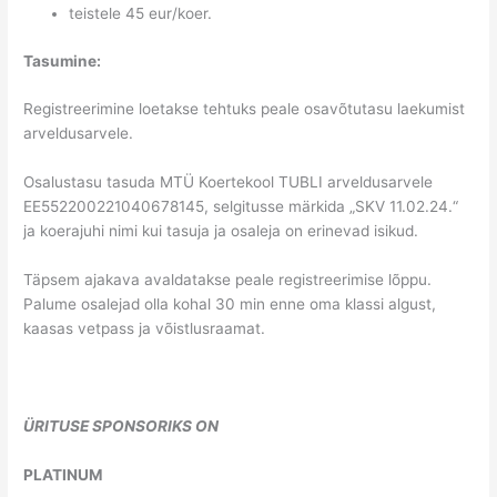
teistele 45 eur/koer.
Tasumine:
Registreerimine loetakse tehtuks peale osavõtutasu laekumist
arveldusarvele.
Osalustasu tasuda MTÜ Koertekool TUBLI arveldusarvele
EE552200221040678145, selgitusse märkida „SKV 11.02.24.“
ja koerajuhi nimi kui tasuja ja osaleja on erinevad isikud.
Täpsem ajakava avaldatakse peale registreerimise lõppu.
Palume osalejad olla kohal 30 min enne oma klassi algust,
kaasas vetpass ja võistlusraamat.
ÜRITUSE SPONSORIKS ON
PLATINUM