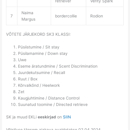
retriever
Verity Spark
Naima
7
bordercollie
Rodion
Margus
VÕTETE JÄRJEKORD SK3 KLASSI:
Püsiistumine / Sit stay
Püsilamamine / Down stay
Uwe
Eseme äratundmine / Scent Discrimination
Juurdekutsumine / Recall
Ruut / Box
Kõrvalkõnd / Heelwork
Zet
Kaugjuhtimine / Distance Control
Suunatud toomine / Directed retrieve
SK ja muud EKLi
eeskirjad
on
SIIN
Võistluse täpsem ajakava avaldatakse 02.04.2024.