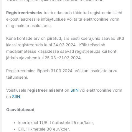
Registreerimiseks
tuleb edastada täidetud registreerimisleht
e-posti aadressile info@tubli.ee või täita elektrooniline vorm
ning maksta osalustasu.
Kuna kohtade arv on piiratud, siis Eesti koerajuhid saavad SK3
klassi registreeruda kuni 24.03.2024. Kõik teised sh
madalamatesse klassidesse saavad registreeruda kui kohti
jätkub ajavahemikul 25.03.-31.03.2024.
Registreerimine lõppeb 31.03.2024. või kuni osalejate arvu
täitumiseni.
Võistlusele
registreerimisleht
on
SIIN
või elektrooniline vorm
on
SIIN
Osavõtutasud:
koertekool TUBLI õpilastele 25 eur/koer,
EKLi liikmetele 30 eur/koer,