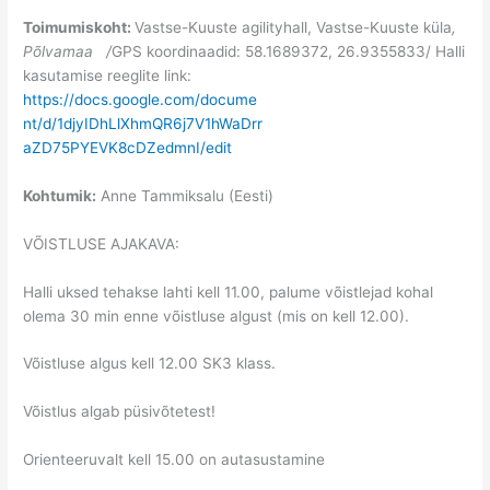
Toimumiskoht:
Vastse-Kuuste agilityhall, Vastse-Kuuste küla
,
Põlvamaa /
GPS koordinaadid: 58.1689372, 26.9355833/ Halli
kasutamise reeglite link:
https://docs.google.com/docume
nt/d/1djyIDhLlXhmQR6j7V1hWaDrr
aZD75PYEVK8cDZedmnI/edit
Kohtumik:
Anne Tammiksalu (Eesti)
VÕISTLUSE AJAKAVA:
Halli uksed tehakse lahti kell 11.00, palume võistlejad kohal
olema 30 min enne võistluse algust (mis on kell 12.00).
Võistluse algus kell 12.00 SK3 klass.
Võistlus algab püsivõtetest!
Orienteeruvalt kell 15.00 on autasustamine