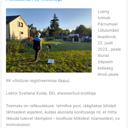
Loeng
toimub
Pärnumaal
(Jõulumäel)
laupäeval,
22. juulil
2023., peale
lõunat
(täpsem
kellaaeg
ilmub peale
RK võistluse registreerimise lõppu).
Lektor Svetlana Kulda, EKL atesteeritud koolitaja.
Teemaks on rallikuulekuse tehniline pool, räägitakse lühidalt
tähtsadest asjadest, kuidas alustada koolitusega nii, et mitte
rikkuda tulevat tšempioni – koolituse kõikidest nüanssidest, va
motivatsioon.