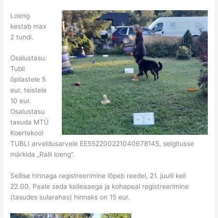
Loeng
kestab max
2 tundi.
Osalustasu:
Tubli
õpilastele 5
eur, teistele
10 eur.
Osalustasu
tasuda MTÜ
Koertekool
TUBLI arveldusarvele EE552200221040678145, selgitusse
märkida „Ralli loeng“.
Sellise hinnaga registreerimine lõpeb reedel, 21. juulil kell
22.00. Peale seda kelleaaega ja kohapeal registreerimine
(tasudes sularahas) hinnaks on 15 eur.